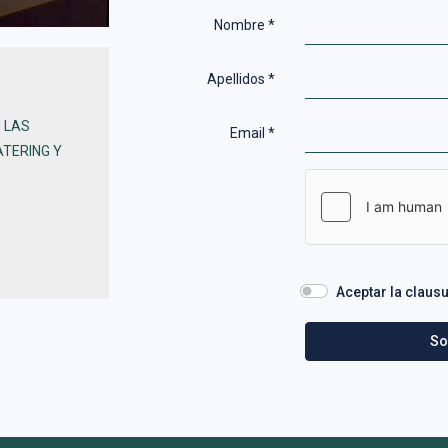
Nombre
*
Apellidos
*
N LAS
Email
*
ATERING Y
Aceptar la claus
So