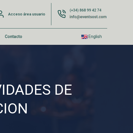
Acceso área usuario
Contacto
English
VIDADES DE
CION