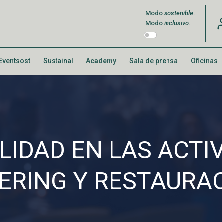
Modo
sostenible
.
Modo
inclusivo
.
Eventsost
Sustainal
Academy
Sala de prensa
Oficinas
LIDAD EN LAS ACTI
ERING Y RESTAURA