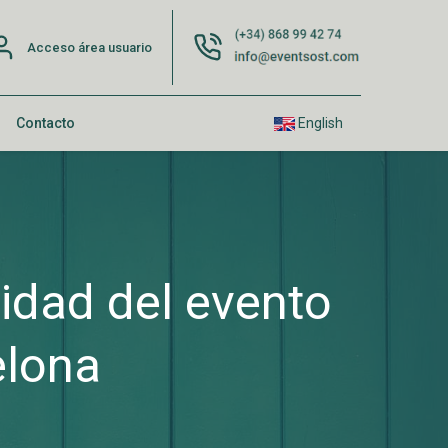
Acceso área usuario
Contacto
English
lidad del evento
elona