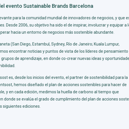
 del evento Sustainable Brands Barcelona
levante para la comunidad mundial de innovadores de negocios, y que e
Desde 2006, su objetivo ha sido el de inspirar, involucrar y equipar a 
osperar hacia un entorno de negocios más sostenible abundante.
laneta
(San Diego, Estambul, Sydney, Río de Janeiro; Kuala Lumpur,
demos encontrar
noticias y puntos de vista
de los líderes de pensamiento
 grupos de aprendizaje
, en donde co-crear nuevas ideas y oportunidad
ibilidad.
tsost es, desde los inicios del evento, el partner de sostenibilidad para la
entsost, hemos diseñado el plan de acciones sostenibles para hacer de
e, y en cada edición, medimos la huella de carbono al tiempo que
en donde se evalúa el grado de cumplimiento del plan de acciones soste
 siguientes ediciones.