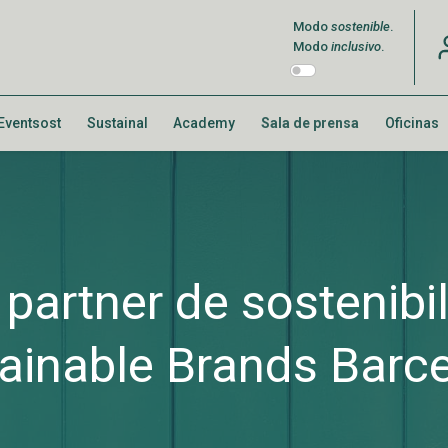
Modo
sostenible
.
Modo
inclusivo
.
Eventsost
Sustainal
Academy
Sala de prensa
Oficinas
 partner de sostenibi
ainable Brands Barc